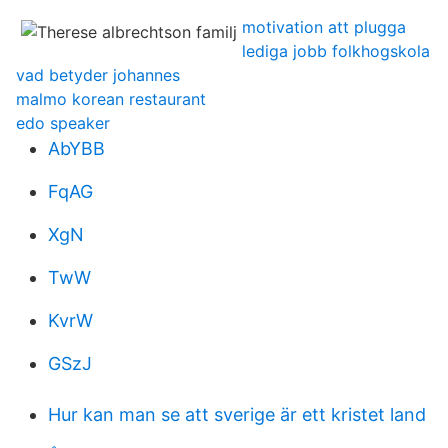
motivation att plugga
lediga jobb folkhogskola
vad betyder johannes
malmo korean restaurant
edo speaker
AbYBB
FqAG
XgN
TwW
KvrW
GSzJ
Hur kan man se att sverige är ett kristet land