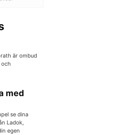
s
orath är ombud
a och
na med
mpel se dina
rån Ladok,
din egen