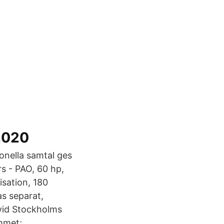
2020
onella samtal ges
s - PAO, 60 hp,
isation, 180
s separat,
vid Stockholms
ammet;