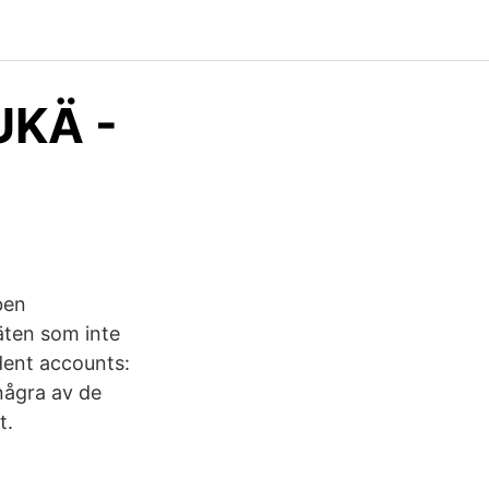
UKÄ -
ben
säten som inte
dent accounts:
några av de
t.