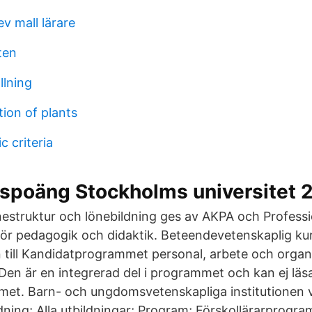
ev mall lärare
ten
llning
tion of plants
c criteria
spoäng Stockholms universitet 
nestruktur och lönebildning ges av AKPA och Professi
 för pedagogik och didaktik. Beteendevetenskaplig kur
 till Kandidatprogrammet personal, arbete och organ
en är en integrerad del i programmet och kan ej läsa
met. Barn- och ungdomsvetenskapliga institutionen 
ldning; Alla utbildningar; Program; Förskollärarprogr