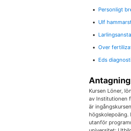
Personligt br
Ulf hammars
Larlingsansta
Over fertiliza
Eds diagnosti
Antagning
Kursen Löner, lö
av Institutionen
är ingångskursen
högskolepoäng. D
utanför program
universitet; Utbi