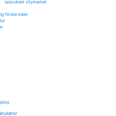
tarjoukset citymarket
ig första tiden
tur
la
volvo
lculator