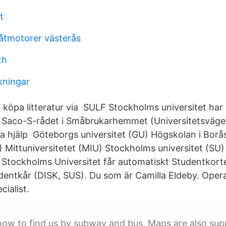
t
åtmotorer västerås
th
kningar
tt köpa litteratur via SULF Stockholms universitet har e
aco-S-rådet i Småbrukarhemmet (Universitetsväge
u ha hjälp Göteborgs universitet (GU) Högskolan i Bor
) Mittuniversitetet (MIU) Stockholms universitet (SU
 Stockholms Universitet får automatiskt Studentkortet
dentkår (DISK, SUS). Du som är Camilla Eldeby. Opera
ialist.
how to find us by subway and bus. Maps are also supp