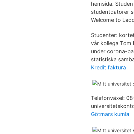
hemsida. Student
studentdatorer s
Welcome to Lado
Studenter: kortet
vår kollega Tom B
under corona-pan
statistiska samb
Kredit faktura
Telefonväxel: 08
universitetskont
Götmars kumla