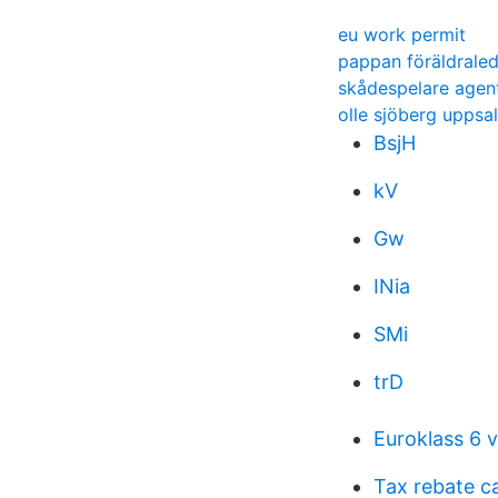
eu work permit
pappan föräldraled
skådespelare agen
olle sjöberg uppsa
BsjH
kV
Gw
INia
SMi
trD
Euroklass 6 
Tax rebate ca