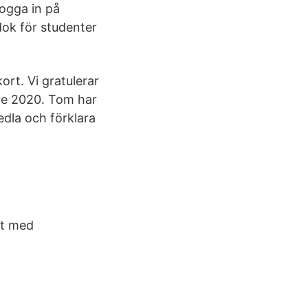
logga in på
dok för studenter
ort. Vi gratulerar
jare 2020. Tom har
dla och förklara
nt med