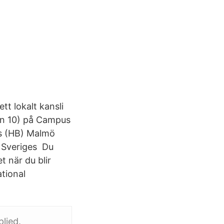
tt lokalt kansli
n 10) på Campus
ås (HB) Malmö
) Sveriges Du
 när du blir
tional
lied.