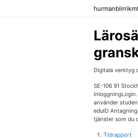
hurmanblirrik
Lärosä
gransk
Digitala verktyg 
SE-106 91 Stockh
InloggningLogin. 
använder student
eduID Antagning.
tjänster som du 
Tidrapport