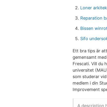
Loner arkitek
Reparation b
Bissen winro
Sifo underso
Ett bra tips är a
gemensamt med S
Frescati. Vill d
universitet (MAU
som studerar vid
medlem i din Stu
Improvement spec
A description 