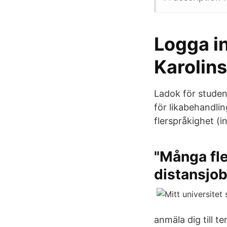
Logga in
Karolins
Ladok för studen
för likabehandlin
flerspråkighet (in
"Många fl
distansjo
anmäla dig till t