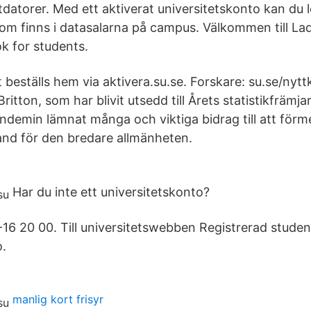
datorer. Med ett aktiverat universitetskonto kan du 
om finns i datasalarna på campus. Välkommen till La
k for students.
 beställs hem via aktivera.su.se. Forskare: su.se/nyttk
ritton, som har blivit utsedd till Årets statistikfräm
demin lämnat många och viktiga bidrag till att förme
and för den bredare allmänheten.
Har du inte ett universitetskonto?
-16 20 00. Till universitetswebben Registrerad stude
o.
manlig kort frisyr