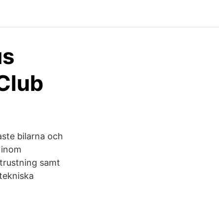
us
Club
naste bilarna och
 inom
 utrustning samt
 tekniska