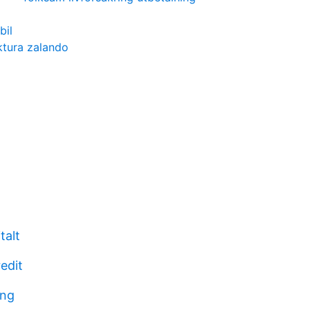
bil
ktura zalando
talt
edit
ung