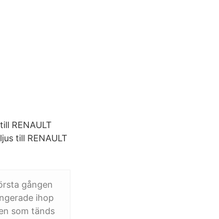
 till RENAULT
ljus till RENAULT
första gången
fungerade ihop
ilen som tänds