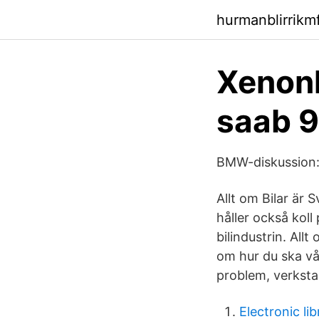
hurmanblirrik
Xenonl
saab 9
BMW-diskussion: 
Allt om Bilar är S
håller också kol
bilindustrin. Allt
om hur du ska vår
problem, verkst
Electronic li