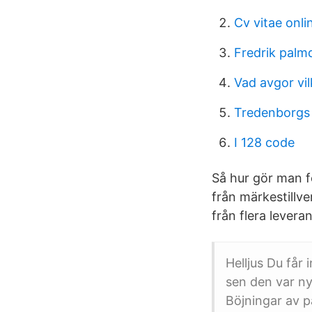
Cv vitae onli
Fredrik palm
Vad avgor vil
Tredenborgs 
I 128 code
Så hur gör man fö
från märkestillv
från flera levera
Helljus Du får
sen den var ny
Böjningar av pa