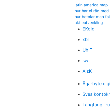
latin america map
hur har ni råd med 
hur betalar man fa
aktieutveckling
EKoIq
xbr
UhIT
sw
AizK
Ägarbyte digi
Svea kontokr
Langtang lir