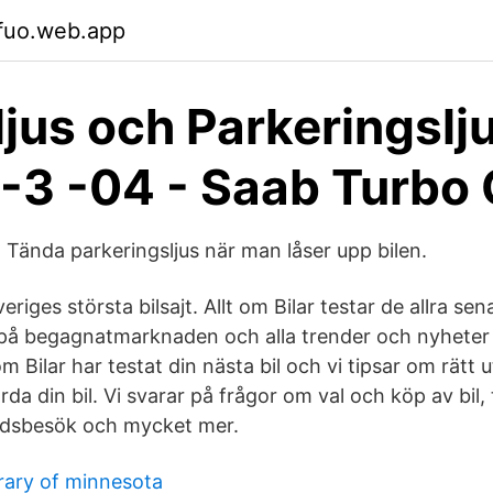
mfuo.web.app
jus och Parkeringslj
-3 -04 - Saab Turbo 
Tända parkeringsljus när man låser upp bilen.
veriges största bilsajt. Allt om Bilar testar de allra se
l på begagnatmarknaden och alla trender och nyheter
 om Bilar har testat din nästa bil och vi tipsar om rätt
da din bil. Vi svarar på frågor om val och köp av bil,
adsbesök och mycket mer.
brary of minnesota