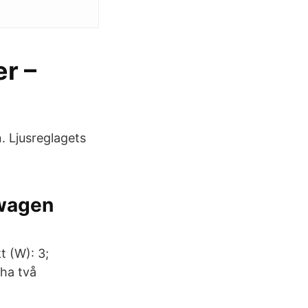
r –
. Ljusreglagets
swagen
t (W): 3;
 ha två