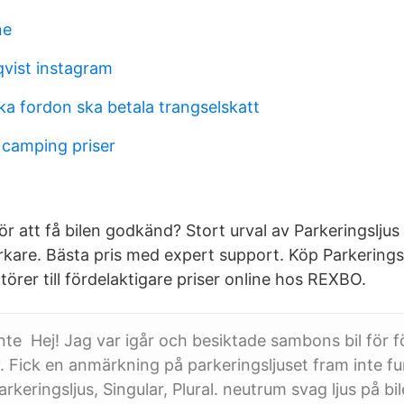
ne
qvist instagram
ka fordon ska betala trangselskatt
camping priser
r att få bilen godkänd? Stort urval av Parkeringsljus
erkare. Bästa pris med expert support. Köp Parkerings
ntörer till fördelaktigare priser online hos REXBO.
 inte Hej! Jag var igår och besiktade sambons bil för 
. Fick en anmärkning på parkeringsljuset fram inte 
rkeringsljus, Singular, Plural. neutrum svag ljus på b