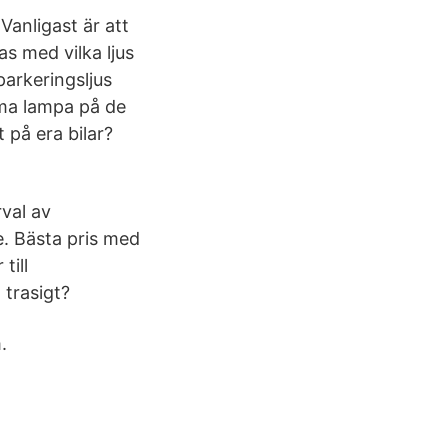
Vanligast är att
as med vilka ljus
arkeringsljus
amma lampa på de
 på era bilar?
rval av
e. Bästa pris med
till
 trasigt?
.