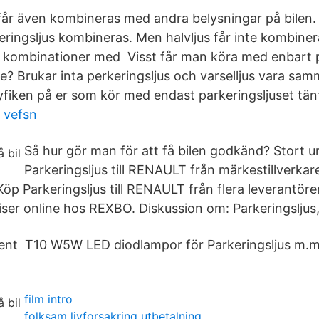
 får även kombineras med andra belysningar på bilen. 
eringsljus kombineras. Men halvljus får inte kombiner
 kombinationer med Visst får man köra med enbart p
ute? Brukar inta perkeringsljus och varselljus vara s
nyfiken på er som kör med endast parkeringsljuset tänt
 vefsn
Så hur gör man för att få bilen godkänd? Stort u
Parkeringsljus till RENAULT från märkestillverkar
öp Parkeringsljus till RENAULT från flera leverantörer 
iser online hos REXBO. Diskussion om: Parkeringsljus,
ttent T10 W5W LED diodlampor för Parkeringsljus m.m
film intro
folksam livforsakring utbetalning